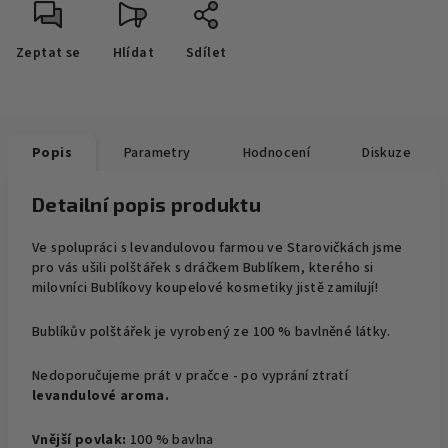
Zeptat se
Hlídat
Sdílet
Popis
Parametry
Hodnocení
Diskuze
Detailní popis produktu
Ve spolupráci s levandulovou farmou ve Starovičkách jsme
pro vás ušili polštářek s dráčkem Bublíkem, kterého si
milovníci Bublíkovy koupelové kosmetiky jistě zamilují!
Bublíkův polštářek je vyrobený ze 100 % bavlněné látky.
Nedoporučujeme prát v pračce - po vyprání ztratí
levandulové aroma.
Vnější povlak:
100 % bavlna