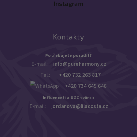
Instagram
Kontakty
Potřebujete poradit?
E-mail:
info@pureharmony.cz
Tel.:
+420 732 263 817
+420 734 645 646
Influenceři a UGC tvůrci:
E-mail:
jordanova@lilacosta.cz