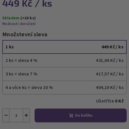
449 Kč
/ ks
Měrná
Skladem
(>10 ks)
cena:
Možnosti doručení
Množstevní sleva
1 ks
449 Kč
/ ks
2 ks = sleva 4 %
431,04 Kč
/ ks
3 ks = sleva 7 %
417,57 Kč
/ ks
4 a více ks = sleva 10 %
404,10 Kč
/ ks
Ušetříte
0 Kč
−
+
Do košíku