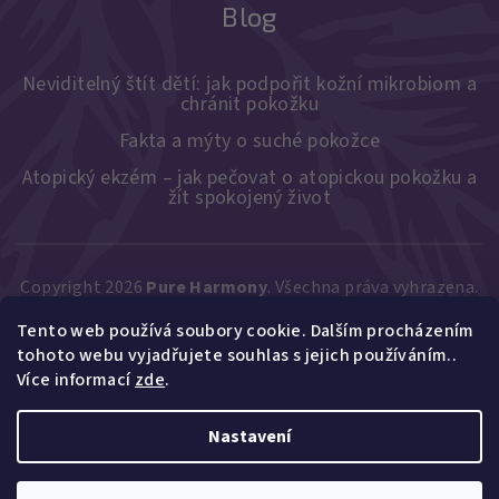
Blog
Neviditelný štít dětí: jak podpořit kožní mikrobiom a
chránit pokožku
Fakta a mýty o suché pokožce
Atopický ekzém – jak pečovat o atopickou pokožku a
žít spokojený život
Copyright 2026
Pure Harmony
. Všechna práva vyhrazena.
Upravit nastavení cookies
Tento web používá soubory cookie. Dalším procházením
Vytvořil Shoptet
tohoto webu vyjadřujete souhlas s jejich používáním..
Více informací
zde
.
Nastavení
Bublíkův polštář
449 Kč / ks