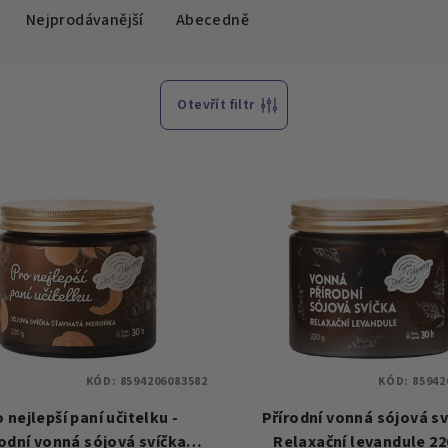
Nejprodávanější
Abecedně
Otevřít filtr
KÓD:
8594206083582
KÓD:
85942
 nejlepší paní učitelku -
Přírodní vonná sójová sv
rodní vonná sójová svíčka
Relaxační levandule 22