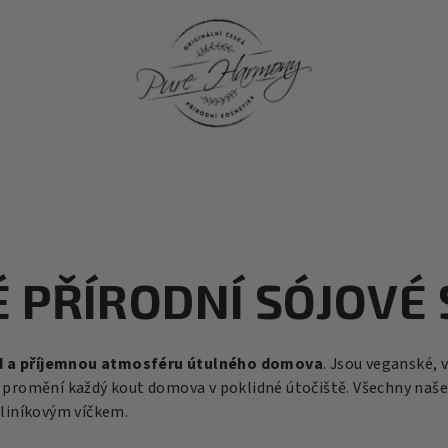
 PŘÍRODNÍ SÓJOVÉ 
id a příjemnou atmosféru útulného domova
. Jsou veganské, 
jež promění každý kout domova v poklidné útočiště.
Všechny naše
liníkovým víčkem.