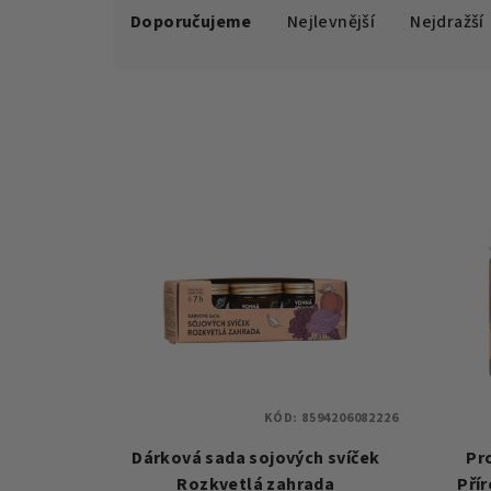
Doporučujeme
Nejlevnější
Nejdražší
a
z
e
n
V
í
ý
p
p
r
i
o
s
d
p
u
KÓD:
8594206082226
r
k
Dárková sada sojových svíček
Pro
o
Rozkvetlá zahrada
Pří