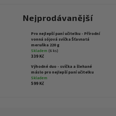
Nejprodávanější
Pro nejlepší paní učitelku - Přírodní
vonná sójová svíčka Šťavnatá
meruňka 220 g
Skladem
(6 ks)
339 Kč
Výhodné duo - svíčka a šlehané
máslo pro nejlepší paní učitelku
Skladem
599 Kč