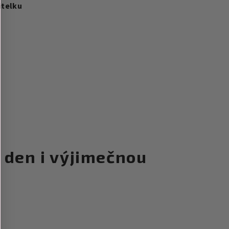
itelku
ý den i výjimečnou