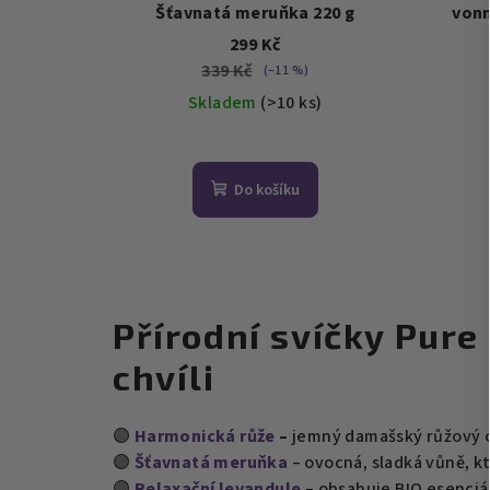
Šťavnatá meruňka 220 g
vonn
299 Kč
339 Kč
(–11 %)
Skladem
(>10 ks)
Průměrné
hodnocení
Do košíku
produktu
je
5,0
z
5
Přírodní svíčky Pure
hvězdiček.
chvíli
🟣
Harmonická růže
–
jemný damašský růžový ol
🟣
Šťavnatá meruňka
–
ovocná, sladká vůně, k
🟣
Relaxační levandule
–
obsahuje BIO esenciáln