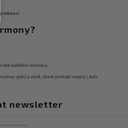
grediencí.
Harmony?
plněk každého interiéru.
 dlouhou výdrž a vůně, které pohladí smysly i duši.
at newsletter