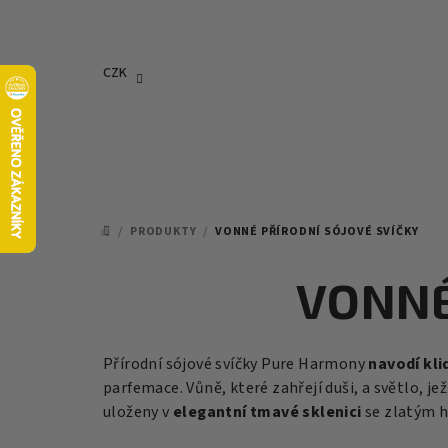
Přejít
na
obsah
CZK
/
PRODUKTY
/
VONNÉ PŘÍRODNÍ SÓJOVÉ SVÍČKY
DOMŮ
VONNÉ
Přírodní sójové svíčky Pure Harmony
navodí kl
parfemace.
Vůně, které zahřejí duši, a světlo, 
uloženy v
elegantní tmavé sklenici
se zlatým h