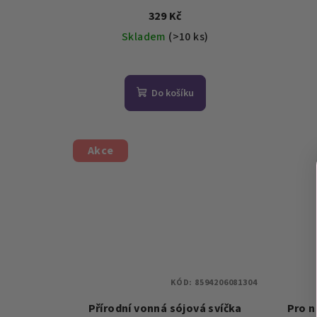
t
Š
329 Kč
d
ů
Skladem
(>10 ks)
u
k
Do košíku
t
ů
Akce
KÓD:
8594206081304
Přírodní vonná sójová svíčka
Pro n