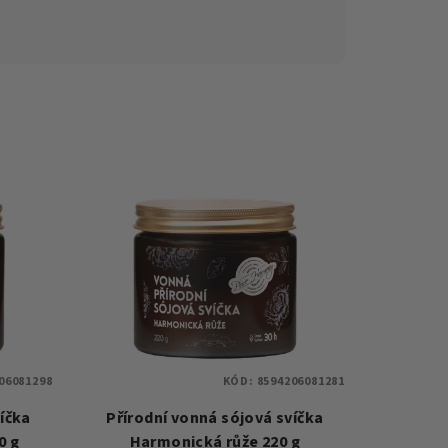
06081298
KÓD:
8594206081281
íčka
Přírodní vonná sójová svíčka
0 g
Harmonická růže 220 g