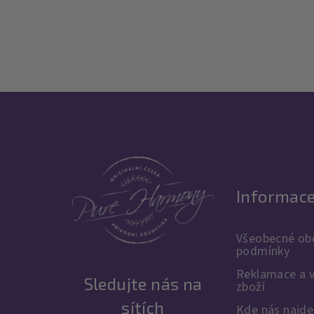
Z
á
p
a
Informac
t
í
Všeobecné ob
podmínky
Reklamace a v
Sledujte nás na
zboží
sítích
Kde nás najde