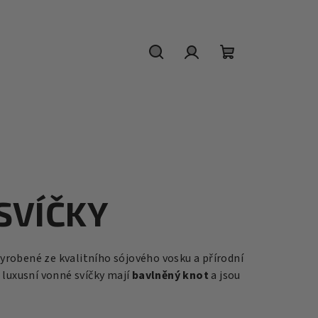
Hledat
Přihlášení
Nákupní
košík
SVÍČKY
vyrobené ze kvalitního sójového vosku a přírodní
 luxusní vonné svíčky mají
bavlněný knot
a jsou