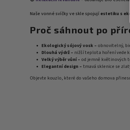
Naše vonné svíčky ve skle spojují
estetiku s e
Proč sáhnout po pří
Ekologický sójový vosk –
obnovitelný, bi
Dlouhá výdrž –
nižší teplota hoření vede k
Velký výběr vůní –
od jemně květinových tó
Elegantní design –
tmavá sklenice se zlat
Objevte kouzlo, které do vašeho domova přine