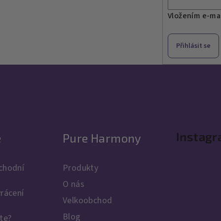
Vložením e-mai
Přihlásit se
Instag
e
Pure Harmony
chodní
Produkty
O nás
rácení
Velkoobchod
Blog
te?