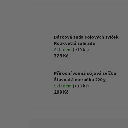
Dárková sada sojových svíček
Rozkvetlá zahrada
Skladem
(>10 ks)
329 Kč
Přírodní vonná sójová svíčka
Šťavnatá meruňka 220 g
Skladem
(>10 ks)
299 Kč
Ř