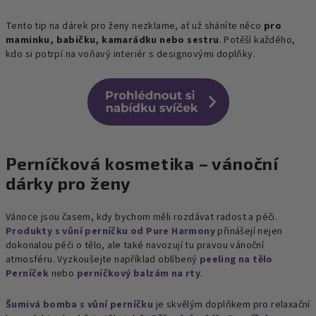
Tento tip na dárek pro ženy nezklame, ať už sháníte něco
pro
maminku, babičku, kamarádku nebo sestru
. Potěší každého,
kdo si potrpí na voňavý interiér s designovými doplňky.
Perníčková kosmetika – vánoční
dárky pro ženy
Vánoce jsou časem, kdy bychom měli rozdávat radost a péči.
Produkty s vůní perníčku od Pure Harmony
přinášejí nejen
dokonalou péči o tělo, ale také navozují tu pravou vánoční
atmosféru. Vyzkoušejte například oblíbený
peeling na tělo
Perníček
nebo
perníčkový balzám na rty
.
Šumivá bomba s vůní perníčku
je skvělým doplňkem pro relaxační