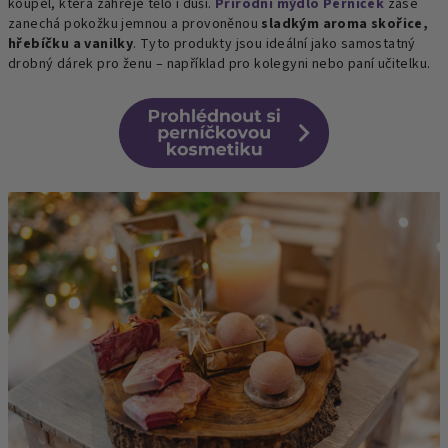
koupel, která zahřeje tělo i duši.
Přírodní mýdlo Perníček
zase
zanechá pokožku jemnou a provoněnou
sladkým aroma skořice,
hřebíčku a vanilky
. Tyto produkty jsou ideální jako samostatný
drobný dárek pro ženu – například pro kolegyni nebo paní učitelku.