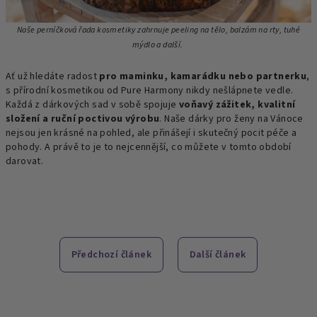
Naše perníčková řada kosmetiky zahrnuje peeling na tělo, balzám na rty, tuhé
mýdlo a další.
Ať už hledáte radost
pro maminku, kamarádku nebo partnerku
,
s přírodní kosmetikou od Pure Harmony nikdy nešlápnete vedle.
Každá z dárkových sad v sobě spojuje
voňavý zážitek, kvalitní
složení a ruční poctivou výrobu
. Naše dárky pro ženy na Vánoce
nejsou jen krásné na pohled, ale přinášejí i skutečný pocit péče a
pohody. A právě to je to nejcennější, co můžete v tomto období
darovat.
Předchozí článek
Další článek