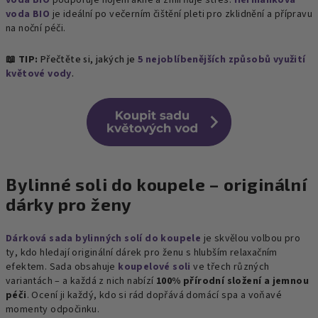
voda BIO
podporuje hojení akné a zmírňuje stres.
Heřmánková
voda BIO
je ideální po večerním čištění pleti pro zklidnění a přípravu
na noční péči.​
📖 TIP:
Přečtěte si, jakých je
5 nejoblíbenějších způsobů využití
květové vody
.
Bylinné soli do koupele – originální
dárky pro ženy
Dárková sada bylinných solí do koupele
je skvělou volbou pro
ty, kdo hledají originální dárek pro ženu s hlubším relaxačním
efektem. Sada obsahuje
koupelové soli
ve třech různých
variantách – a každá z nich nabízí
100% přírodní složení a jemnou
péči
. Ocení ji každý, kdo si rád dopřává domácí spa a voňavé
momenty odpočinku.