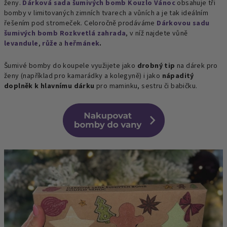
ženy.
Dárková sada šumivých bomb Kouzlo Vánoc
obsahuje tři
bomby v limitovaných zimních tvarech a vůních a je tak ideálním
řešením pod stromeček. Celoročně prodáváme
Dárkovou sadu
šumivých bomb Rozkvetlá zahrada
, v níž najdete vůně
levandule
,
růže
a
heřmánek
.
Šumivé bomby do koupele využijete jako
drobný tip
na dárek pro
ženy (například pro kamarádky a kolegyně) i jako
nápaditý
doplněk k hlavnímu dárku
pro maminku, sestru či babičku.