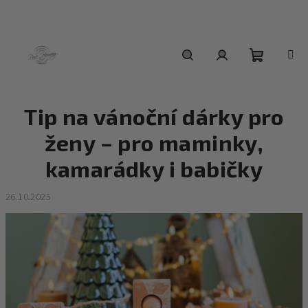
Přejít
na
obsah
Nákupní
Hledat
Přihlášení
Tip na vánoční dárky pro
košík
ženy – pro maminky,
kamarádky i babičky
26.10.2025