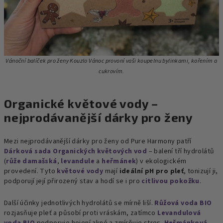
Vánoční balíček pro ženy Kouzlo Vánoc
provoní vaši koupelnu bylinkami, kořením a
cukrovím.
Organické květové vody –
nejprodávanější dárky pro ženy
Mezi nejprodávanější dárky pro ženy od Pure Harmony patří
Dárková sada Organických květových vod
– balení tří hydrolátů
(
růže damašská
,
levandule
a
heřmánek
) v ekologickém
provedení. Tyto
květové vody
mají
ideální pH pro pleť
, tonizují ji,
podporují její přirozený stav a hodí se i pro
citlivou pokožku
.
Další účinky jednotlivých hydrolátů se mírně liší.
Růžová voda BIO
rozjasňuje pleť a působí proti vráskám, zatímco
Levandulová