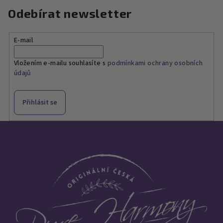
Odebírat newsletter
E-mail
Vložením e-mailu souhlasíte s
podmínkami ochrany osobních
údajů
Přihlásit se
Z
á
p
a
t
í