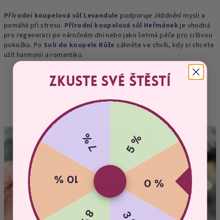
Přírodní koupelová sůl Levandule
podporuje zklidnění mysli a
pomáhá při stresu.
Přírodní koupelová sůl Heřmánek
je vhodná
pro regeneraci po náročném dni nebo jako šetrná péče pro citlivou
pokožku. Po
Soli do koupele Růže
sáhněte ve chvíli, kdy si chcete
užít harmonii a romantiku.
Zkuste své štěstí
7 %
5 %
10 %
0 %
8 %