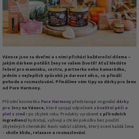
Vánoce jsou za dveřmi a s nimi přichází každoroční dilema –
jakým dárkem potěšit ženy ve vašem životě? Ať už hledáte
řešení pro maminku, sestru, partnerku nebo kamarádku,
jedním z nejlepších způsobů je darovat něco, co přináší
pohodu a rozmazlování. Přinášíme vám tipy na dárky pro ženu
od Pure Harmony.
Přírodní kosmetika
Pure Harmony
představuje originální
dárky
pro ženy
na Vánoce
, které spojují odpočinek a
kvalitní péči o
pleť v zimě
i po zbytek roku. Produkty vyrobené
z přírodních
ingrediencí
hydratují, vyživují a chrání pokožku bez použití
zbytečných chemikálií. Navíc nabízí zážitek, který ocení každá žena
–
chvíle klidu, relaxace a rozmazlování
.