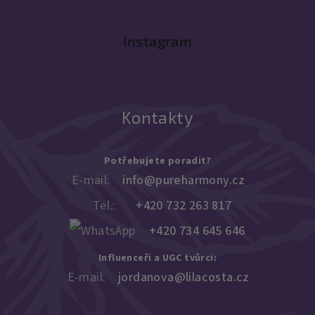
Instagram
Kontakty
Potřebujete poradit?
E-mail:
info@pureharmony.cz
Tel.:
+420 732 263 817
+420 734 645 646
Influenceři a UGC tvůrci:
E-mail:
jordanova@lilacosta.cz