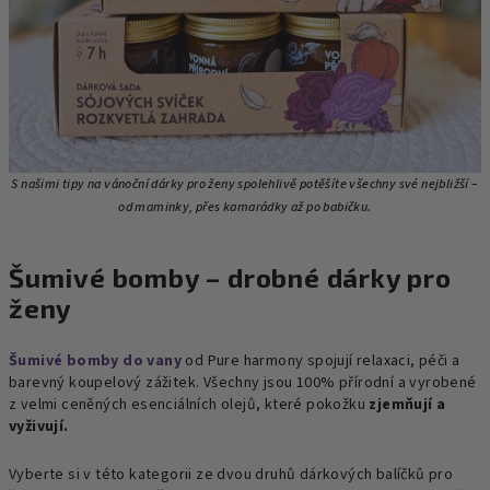
S našimi tipy na vánoční dárky pro ženy spolehlivě potěšíte všechny své nejbližší –
od maminky, přes kamarádky
až po babičku.
Šumivé bomby – drobné dárky pro
ženy
Šumivé bomby do vany
od Pure harmony spojují relaxaci, péči a
barevný koupelový zážitek. Všechny jsou 100% přírodní a vyrobené
z velmi ceněných esenciálních olejů, které pokožku
zjemňují a
vyživují.
Vyberte si v této kategorii ze dvou druhů dárkových balíčků pro