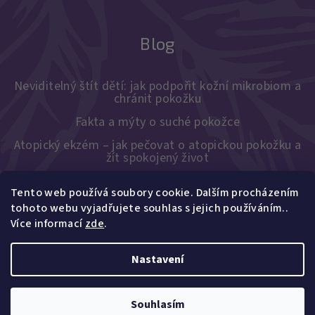
Blog
Neviditelný štít dětí: jak podpořit kožní mikrobiom a
chránit pokožku
Fakta a mýty o suché pokožce
Atopický ekzém – jak pečovat o atopickou pokožku a
žít spokojený život
Tento web používá soubory cookie. Dalším procházením
tohoto webu vyjadřujete souhlas s jejich používáním..
Copyright 2026
Pure Harmony
. Všechna práva vyhrazena.
Více informací
zde
.
Upravit nastavení cookies
Vytvořil Shoptet
Nastavení
Souhlasím