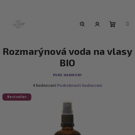
Přejít
na
obsah
Nákupní
Hledat
Přihlášení
Rozmarýnová voda na vlasy
košík
BIO
PURE HARMONY
Průměrné
4 hodnocení
Podrobnosti hodnocení
hodnocení
produktu
Bestseller
je
5,0
z
5
hvězdiček.