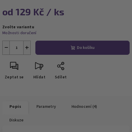
od
129 Kč
/ ks
Měrná
Zvolte variantu
cena:
Možnosti doručení
−
+
Do košíku
Zeptat se
Hlídat
Sdílet
Popis
Parametry
Hodnocení (4)
Diskuze