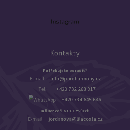
Instagram
Kontakty
Potřebujete poradit?
E-mail:
info@pureharmony.cz
Tel.:
+420 732 263 817
+420 734 645 646
Influenceři a UGC tvůrci:
E-mail:
jordanova@lilacosta.cz