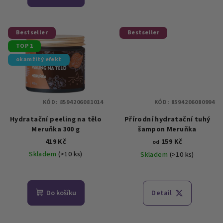
je
4,9
z
5
Bestseller
Bestseller
hvězdiček.
TOP 1
okamžitý efekt
KÓD:
8594206081014
KÓD:
8594206080994
Hydratační peeling na tělo
Přírodní hydratační tuhý
Meruňka 300 g
šampon Meruňka
419 Kč
159 Kč
od
Skladem
(>10 ks)
Skladem
(>10 ks)
Průměrné
Průměrné
hodnocení
hodnocení
produktu
produktu
Do košíku
Detail
je
je
5,0
4,4
z
z