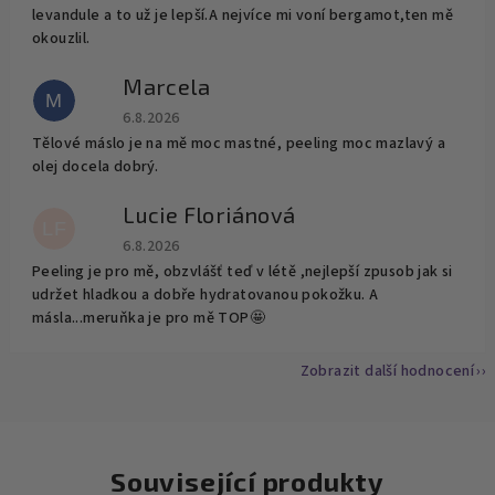
levandule a to už je lepší.A nejvíce mi voní bergamot,ten mě
okouzlil.
Marcela
M
Hodnocení obchodu je 2 z 5 hvězdiček.
6.8.2026
Tělové máslo je na mě moc mastné, peeling moc mazlavý a
olej docela dobrý.
Lucie Floriánová
LF
Hodnocení obchodu je 5 z 5 hvězdiček.
6.8.2026
Peeling je pro mě, obzvlášť teď v létě ,nejlepší zpusob jak si
udržet hladkou a dobře hydratovanou pokožku. A
másla...meruňka je pro mě TOP🤩
Zobrazit další hodnocení
Související produkty