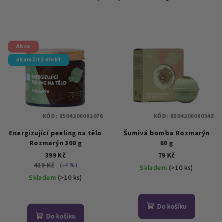
Akce
okamžitý efekt
KÓD:
8594206081076
KÓD:
8594206080543
Energizující peeling na tělo
Šumivá bomba Rozmarýn
Rozmarýn 300 g
60 g
399 Kč
79 Kč
419 Kč
(–4 %)
Skladem
(>10 ks)
Skladem
(>10 ks)
Průměrné
hodnocení
Do košíku
produktu
Do košíku