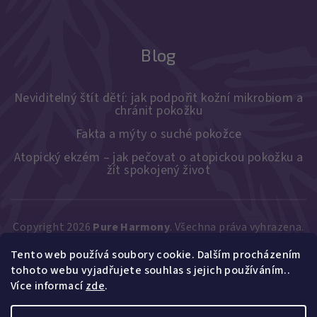
Blog
Neviditelný štít dětí: jak podpořit kožní mikrobiom a
chránit pokožku
Fakta a mýty o suché pokožce
Atopický ekzém – jak pečovat o atopickou pokožku a
žít spokojený život
Copyright 2026
Pure Harmony
. Všechna práva vyhrazena.
Upravit nastavení cookies
Tento web používá soubory cookie. Dalším procházením
Vytvořil Shoptet
tohoto webu vyjadřujete souhlas s jejich používáním..
Více informací
zde
.