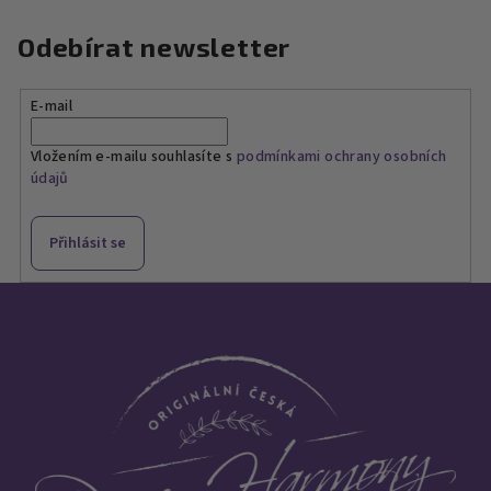
5
5
hvězdiček.
hvězdiček.
Odebírat newsletter
E-mail
Vložením e-mailu souhlasíte s
podmínkami ochrany osobních
údajů
Přihlásit se
Z
á
p
a
t