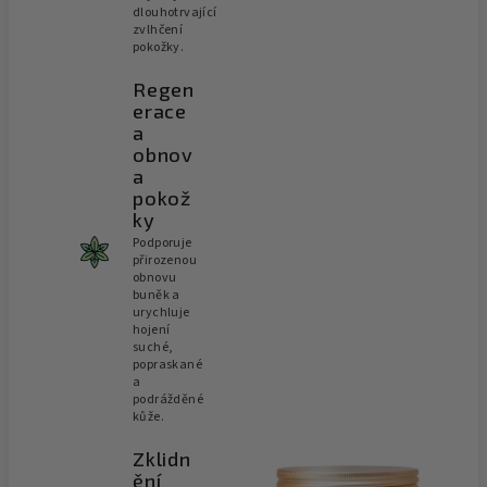
dlouhotrvající
zvlhčení
pokožky.
Regen
erace
a
obnov
a
pokož
ky
Podporuje
přirozenou
obnovu
buněk a
urychluje
hojení
suché,
popraskané
a
podrážděné
kůže.
Zklidn
ění