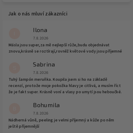
Ilona
I
Hodnocení obchodu je 5 z 5 hvězdiček.
7.8.2026
Másla jsou super,za mě nejlepší růže,budu objednávat
znovu,krásně se roztírají,rovněž květové vody jsou příjemné
Sabrina
S
Hodnocení obchodu je 5 z 5 hvězdiček.
7.8.2026
Tuhý šampón meruňka. Koupila jsem si ho na základě
recenzí, protože moje pokožka hlavy je citlivá, a musím říct
že je fakt super. Krásně voní a vlasy po umytí jsou heboučké.
Bohumila
B
Hodnocení obchodu je 5 z 5 hvězdiček.
7.8.2026
Nádherná vůně, peeling je velmi příjemný a kůže po něm
ještě příjemnější