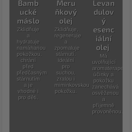
Bamb
Meru
Levan
ucké
ňkový
dulov
máslo
olej
ý
esenc
Zklidňuje
Zklidňuje,
a
regeneruje
iální
hydratuje
a
olej
namáhanou
zpomaluje
pokožkou,
stárnutí.
Má
chrání
Ideální
uvolňující
před
pro
aromaterapeuti
předčasným
suchou,
účinky a
stárnutím
zralou i
pokožku
a je
miminkovskou
zanechává
vhodné i
pokožku.
osvěženou
pro děti.
a
příjemně
provoněnou.