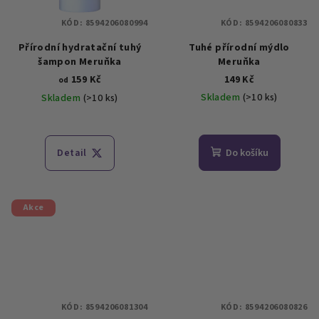
KÓD:
8594206080994
KÓD:
8594206080833
Přírodní hydratační tuhý
Tuhé přírodní mýdlo
šampon Meruňka
Meruňka
159 Kč
149 Kč
od
Skladem
(>10 ks)
Skladem
(>10 ks)
Průměrné
Průměrné
hodnocení
hodnocení
produktu
produktu
Detail
Do košíku
je
je
4,8
4,4
z
z
5
5
Akce
hvězdiček.
hvězdiček.
KÓD:
8594206081304
KÓD:
8594206080826