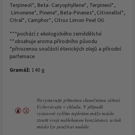
Terpineol*, Beta- Caryophyllene*, Terpineol*,
Limonene*, Pinene*, Beta-Pinenes*, Citronellol*,
Citral*, Camphor*, Citrus Limon Peel Oil.
***pochází z ekologického zemědělství
**obsahuje aroma přírodního původu
*přirozenou součástí éterických olejů a přírodní
parfemace
Gramáž:
140 g
Nevystavujte přímému slunečnímu záření.
Uchovávejte v chladu. V případě
vystavení vyšším teplotám může máslo
ztratit svoji našlehanou konzistenci, avšak
máslo lze používat nadále.