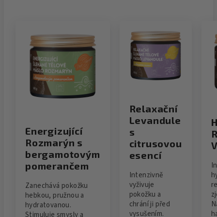
Relaxační
Levandule
H
Energizující
s
R
Rozmarýn s
citrusovou
V
bergamotovým
esencí
pomerančem
I
Intenzivně
h
vyživuje
r
Zanechává pokožku
pokožku a
z
hebkou, pružnou a
chrání ji před
N
hydratovanou.
vysušením.
h
Stimuluje smysly a