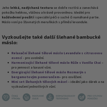
Jeho
lehká, nadýchaná textura
se dobře roztírá a zanechává
pokožku hebkou, vláčnou a krásně provoněnou. Ideální pro
každodenní použití
i speciální péči o suché či namáhané partie.
Máslo voní po šťavnatých meruňkách s příměsí levandule.
Vyzkoušejte také další šlehané bambucké
máslo:
Relaxační šlehané tělové máslo Levandule s citrusovou
esencí
- pro uvolnění.
Harmonizující šlehané tělové máslo Růže s Vanilla Chai
–
pro jemnost a luxusní vůni.
Energizující šlehané tělové máslo Rozmarýn s
bergamotovým pomerančem
– pro osvěžení.
Mini set šlehaných tělových másel
– ideální jako dárek a na
vyzkoušení jednotlivých vůní.