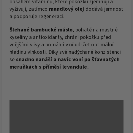
obsahem vitamínů, které pokožku zjemňují a
vyživují, zatímco
mandlový olej
dodává jemnost
a podporuje regeneraci.
Šlehané bambucké máslo
, bohaté na mastné
kyseliny a antioxidanty, chrání pokožku před
vnějšími vlivy a pomáhá v ní udržet optimální
hladinu vlhkosti. Díky své nadýchané konzistenci
se
snadno nanáší a navíc voní po šťavnatých
meruňkách s příměsí levandule.