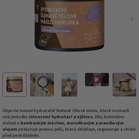
hvězdiček.
Objevte luxusní hydratační šlehané tělové máslo, které rozmazlí
vaši pokožku
intenzivní hydratací a výživou
. Díky bohatému
složení
s bambuckým máslem, meruňkovým a mandlovým
olejem
poskytuje jemnou péči, která zklidňuje, regeneruje a chrání
před podrážděním.