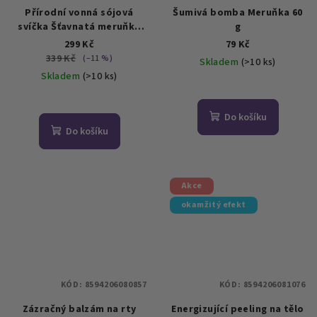
Přírodní vonná sójová
Šumivá bomba Meruňka 60
svíčka Šťavnatá meruňka
g
220 g
299 Kč
79 Kč
339 Kč
(–11 %)
Skladem
(>10 ks)
Skladem
(>10 ks)
Průměrné
Průměrné
hodnocení
hodnocení
produktu
Do košíku
produktu
je
Do košíku
je
5,0
5,0
z
z
5
5
hvězdiček.
Akce
hvězdiček.
okamžitý efekt
KÓD:
8594206080857
KÓD:
8594206081076
Zázračný balzám na rty
Energizující peeling na tělo