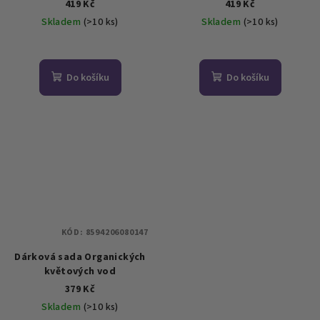
419 Kč
419 Kč
Skladem
(>10 ks)
Skladem
(>10 ks)
Průměrné
Průměrné
hodnocení
hodnocení
produktu
produktu
Do košíku
Do košíku
je
je
5,0
5,0
z
z
5
5
hvězdiček.
hvězdiček.
KÓD:
8594206080147
Dárková sada Organických
květových vod
379 Kč
Skladem
(>10 ks)