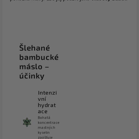
Šlehané
bambucké
máslo –
účinky
Intenzi
vní
hydrat
ace
Bohatá
koncentrace
mastných
kyselin
zajišťuje