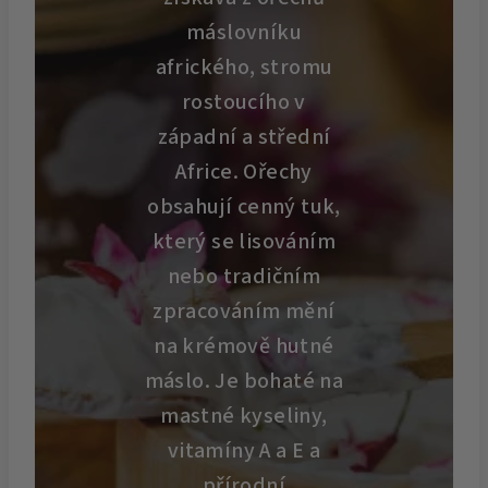
máslovníku
afrického, stromu
rostoucího v
západní a střední
Africe. Ořechy
obsahují cenný tuk,
který se lisováním
nebo tradičním
zpracováním mění
na krémově hutné
máslo. Je bohaté na
mastné kyseliny,
vitamíny A a E a
přírodní