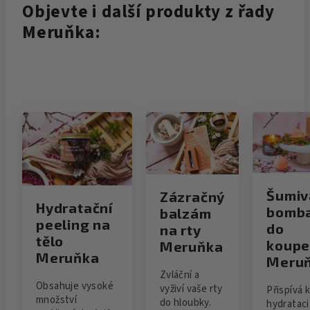
Objevte i další produkty z řady
Meruňka:
Šumiv
Zázračný
Hydratační
bomb
balzám
peeling na
do
na rty
tělo
koupe
Meruňka
Meruňka
Meru
Zvláční a
Obsahuje vysoké
vyživí vaše rty
Přispívá 
množství
do hloubky.
hydrataci