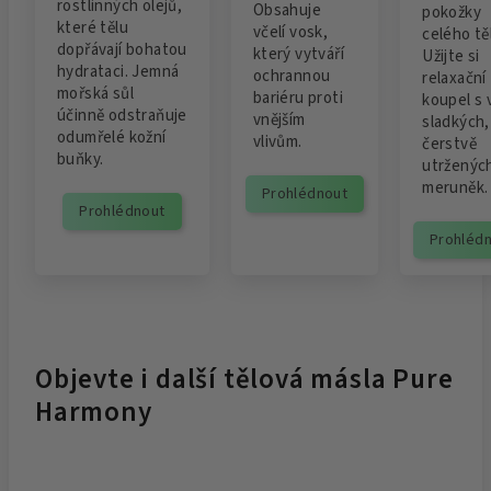
rostlinných olejů,
Obsahuje
pokožky
které tělu
včelí vosk,
celého tě
dopřávají bohatou
který vytváří
Užijte si
hydrataci. Jemná
ochrannou
relaxační
mořská sůl
bariéru proti
koupel s 
účinně odstraňuje
vnějším
sladkých,
odumřelé kožní
vlivům.
čerstvě
buňky.
utrženýc
meruněk.
Prohlédnout
Prohlédnout
Prohléd
Objevte i další tělová másla Pure
Harmony