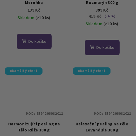
Meruňka
Rozmarýn 300 g
139 Kč
399 Kč
419 Kč
(–4 %)
Skladem
(>10 ks)
Skladem
(>10 ks)
Průměrné
hodnocení
Průměrné
produktu
hodnocení
Do košíku
je
produktu
Do košíku
4,0
je
z
4,9
5
z
hvězdiček.
5
okamžitý efekt
okamžitý efekt
hvězdiček.
KÓD:
8594206082011
KÓD:
8594206081021
Harmonizující peeling na
Relaxační peeling na tělo
tělo Růže 300 g
Levandule 300 g