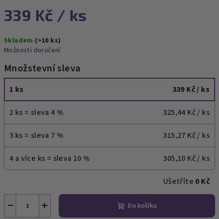
339 Kč
/ ks
Měrná
Skladem
(>10 ks)
cena:
Možnosti doručení
Množstevní sleva
1 ks
339 Kč
/ ks
2 ks = sleva 4 %
325,44 Kč
/ ks
3 ks = sleva 7 %
315,27 Kč
/ ks
4 a více ks = sleva 10 %
305,10 Kč
/ ks
Ušetříte
0 Kč
−
+
Do košíku