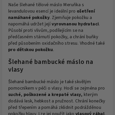
Naše šlehané tělové máslo Meruňka s
levandulovou esencí je ideální pro
ošetření
namáhané pokožky
. Zjemňuje pokožku a
napomáhá udržet její
vyrovnanou hydrataci
.
Působí proti vlivům, podílejícím se na
předčasném stárnutí pokožky, a chrání buňky
před působením oxidačního stresu. Vhodné také
pro dětskou pokožku
.
Šlehané bambucké máslo na
vlasy
Šlehané bambucké máslo je také skvělým
pomocníkem v péči o vlasy. Hodí se zejména pro
suché, poškozené a krepaté vlasy,
kterým
dodává lesk, hebkost a pružnost. Chrání konečky
před třepením a pomáhá zklidnit podrážděnou
pokožku hlavy. Lze jej použít jako
vlasový zábal
.