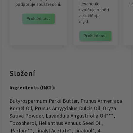
Levandule
s
podporuje soustředění.
uvolňuje napětí
a zklidňuje
Prohlédnout
mysl.
Prohlédnout
Složení
Ingredients (INCI):
Butyrospermum Parkii Butter, Prunus Armeniaca
Kernel Oil, Prunus Amygdalus Dulcis Oil, Oryza
Sativa Powder, Lavandula Angustifolia Oil***,
Tocopherol, Helianthus Annuus Seed Oil,
Parfum**, Linalyl Acetate*, Linalool*, 4-