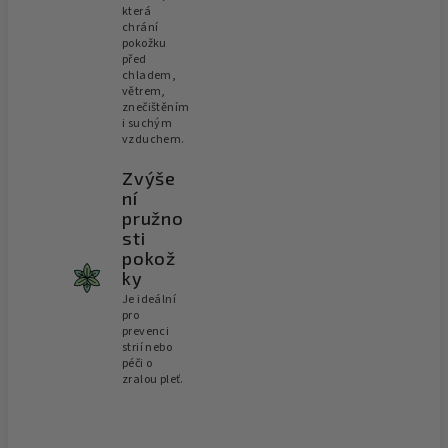
která
chrání
pokožku
před
chladem,
větrem,
znečištěním
i suchým
vzduchem.
Zvýše
ní
pružno
sti
pokož
ky
Je ideální
pro
prevenci
strií nebo
péči o
zralou pleť.