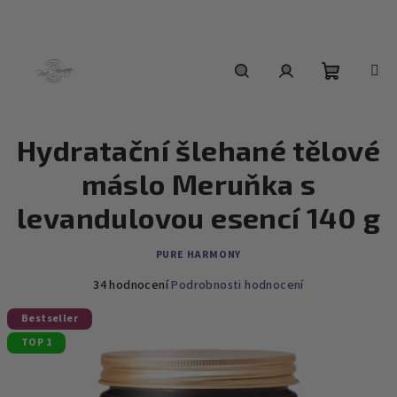
Přejít
na
obsah
Nákupní
Hledat
Přihlášení
Hydratační šlehané tělové
košík
máslo Meruňka s
levandulovou esencí 140 g
PURE HARMONY
Průměrné
34 hodnocení
Podrobnosti hodnocení
hodnocení
produktu
Bestseller
je
TOP 1
4,8
z
5