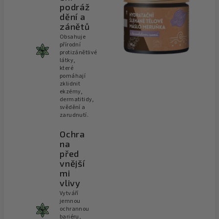
podráž
dění a
zánětů
Obsahuje
přírodní
protizánětlivé
látky,
které
pomáhají
zklidnit
ekzémy,
dermatitidy,
svědění a
zarudnutí.
Ochra
na
před
vnější
mi
vlivy
Vytváří
jemnou
ochrannou
bariéru,