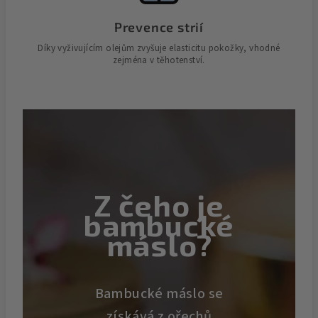
Prevence strií
Díky vyživujícím olejům zvyšuje elasticitu pokožky, vhodné
zejména v těhotenství.
Z čeho je
bambucké
máslo?
Bambucké máslo se
získává z ořechů