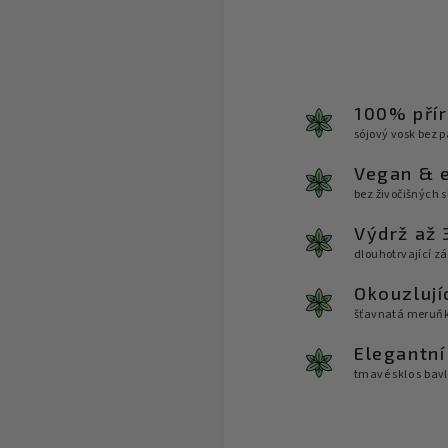
100% přír
sójový vosk bez p
Vegan & 
bez živočišných s
Výdrž až 
dlouhotrvající zá
Okouzlují
šťavnatá meruň
Elegantní
tmavé sklo s ba