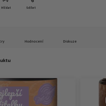
Hlídat
Sdílet
try
Hodnocení
Diskuze
duktu