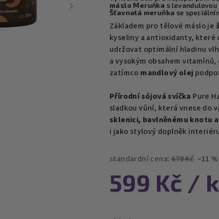
máslo Meruňka
s levandulovou
je
Šťavnatá meruňka
se speciální
0,0
Základem pro tělové máslo je
š
z
kyseliny a antioxidanty, které
5
udržovat optimální hladinu vl
hvězdiček.
a vysokým obsahem vitamínů, 
zatímco
mandlový olej
podpor
Přírodní sójová svíčka
Pure Ha
sladkou vůní, která vnese do v
sklenici, bavlněnému knotu a
i jako stylový doplněk interiér
standardní cena:
678 Kč
–11 %
599 Kč
/ 
Měrná
cena: