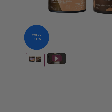
678 Kč
–11 %