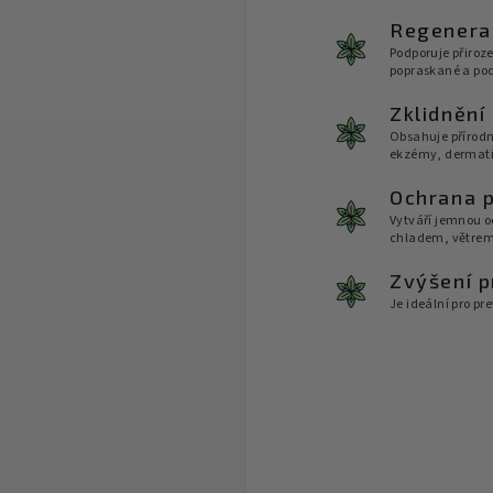
Regenera
Podporuje přiroz
popraskané a po
Zklidnění
Obsahuje přírodní
ekzémy, dermatit
Ochrana p
Vytváří jemnou o
chladem, větrem
Zvýšení p
Je ideální pro pre