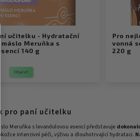
ní učitelku - Hydratační
Pro nejl
é máslo Meruňka s
vonná s
sencí 140 g
220 g
Objevit
 pro paní učitelku
slo Meruňka s levandulovou esencí představuje
dokonalo
okožce intenzivní péči, výživu a dlouhotrvající hydrataci.
N