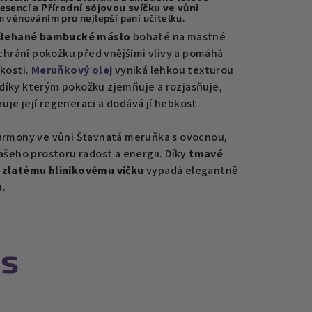
 esencí a
Přírodní sójovou svíčku ve vůni
m věnováním pro nejlepší paní učitelku.
lehané bambucké máslo
bohaté na mastné
 chrání pokožku před vnějšími vlivy a pomáhá
hkosti.
Meruňkový olej
vyniká lehkou texturou
díky kterým pokožku zjemňuje a rozjasňuje,
uje její regeneraci a dodává jí hebkost.
rmony ve vůni Šťavnatá meruňka s ovocnou,
ašeho prostoru radost a energii.
Díky
tmavé
 zlatému hliníkovému víčku
vypadá elegantně
u.
ks