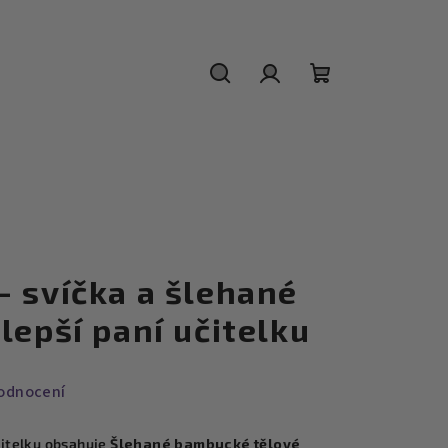
Hledat
Přihlášení
Nákupní
košík
- svíčka a šlehané
lepší paní učitelku
odnocení
čitelku obsahuje
Šlehané bambucké tělové