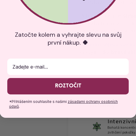
zanechává pokožku sa
Jeho základem je
šleh
pomáhá udržovat optimá
pokožku zjemňuje a roz
Zatočte kolem a vyhrajte slevu na svůj
první nákup.
🍀
Přírodní sójová svíčka
energii.
Díky
tmavé skl
E-mail
Roztočit
*Přihlášením souhlasíte s našimi
zásadami ochrany osobních
Účinky
údajů
.
Intenzivn
Bohatá koncentra
zvlhčení pokožky