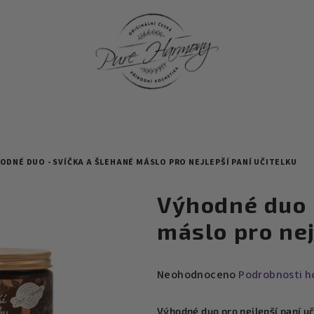
ODNÉ DUO - SVÍČKA A ŠLEHANÉ MÁSLO PRO NEJLEPŠÍ PANÍ UČITELKU
Výhodné duo 
máslo pro nej
Průměrné
Neohodnoceno
Podrobnosti h
hodnocení
produktu
Výhodné duo pro nejlepší paní u