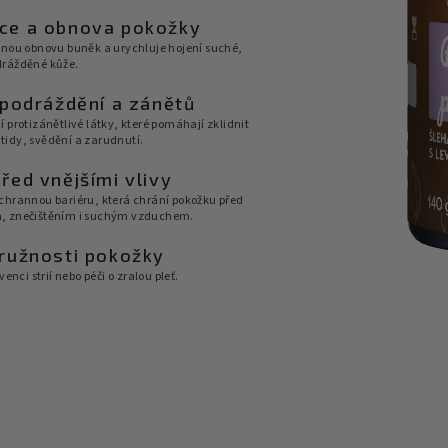
ce a obnova pokožky
enou obnovu buněk a urychluje hojení suché,
drážděné kůže.
 podráždění a zánětů
 protizánětlivé látky, které pomáhají zklidnit
idy, svědění a zarudnutí.
řed vnějšími vlivy
chrannou bariéru, která chrání pokožku před
, znečištěním i suchým vzduchem.
ružnosti pokožky
venci strií nebo péči o zralou pleť.