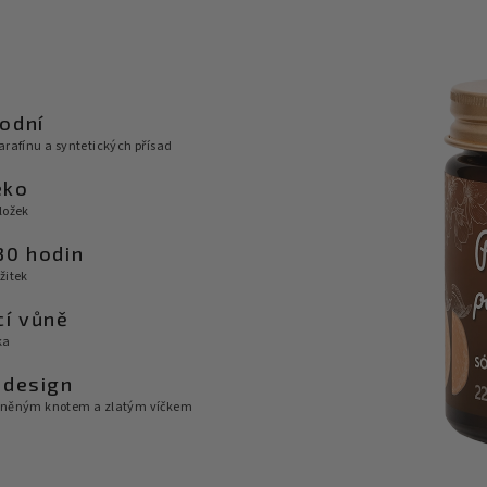
odní
arafínu a syntetických přísad
eko
ložek
30 hodin
žitek
cí vůně
ka
 design
vlněným knotem a zlatým víčkem