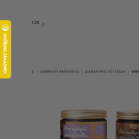
Přejít
na
obsah
CZK
/
DÁRKOVÝ PRŮVODCE
/
DÁRKY PRO UČITELKY
/
VÝH
DOMŮ