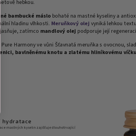
metově hebkou.
ané bambucké máslo
bohaté na mastné kyseliny a antioxi
lní hladinu vlhkosti.
Meruňkový olej
vyniká lehkou tex
jasňuje, zatímco
mandlový olej
podporuje její regenerac
Pure Harmony ve vůni Šťavnatá meruňka s ovocnou, sladk
enici, bavlněnému knotu a zlatému hliníkovému víčk
í hydratace
ce mastných kyselin zajišťuje dlouhotrvající
.