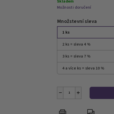
Skladem
Možnosti doručení
Množstevní sleva
1 ks
2 ks = sleva 4 %
3 ks = sleva 7 %
4 a více ks = sleva 10 %
−
+