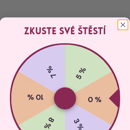
Zkuste své štěstí
7 %
5 %
Finanční ředitel
Ing. Michal Kučera, Ph.D.
10 %
0 %
e-mail:
prace@lilacosta.cz
- spoluzakladatel Pure Harmony
8 %
3 %