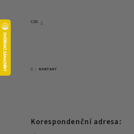
Přejít
na
obsah
CZK
/
KONTAKT
DOMŮ
Korespondenční adresa: