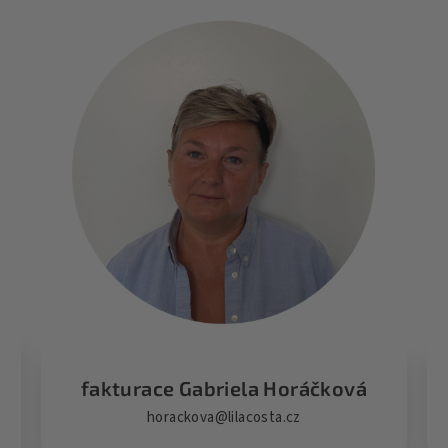
fakturace Gabriela Horáčková
horackova@lilacosta.cz