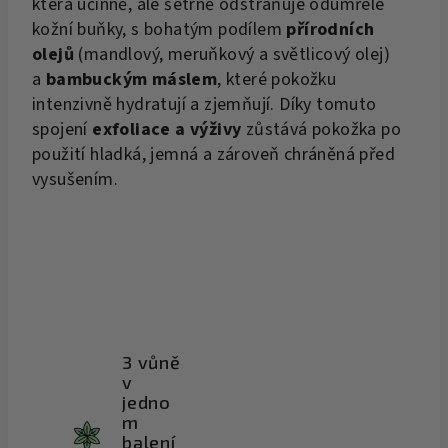
která účinně, ale šetrně odstraňuje odumřelé
kožní buňky, s bohatým podílem
přírodních
olejů
(mandlový, meruňkový a světlicový olej)
a
bambuckým máslem
, které pokožku
intenzivně hydratují a zjemňují. Díky tomuto
spojení
exfoliace a výživy
zůstává pokožka po
použití hladká, jemná a zároveň chráněná před
vysušením.
3 vůně
v
jedno
m
balení