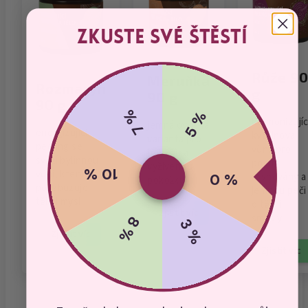
Zkuste své štěstí
Růže 9
Meruňka
Rozmarýn
g
90 g
90 g
7 %
5 %
harmonizujíc
jemná ovocná
energizující
květinová
varianta pro
peeling se
vůně pro
hebkou a
svěží bylinnou
pocit
vyživenou
10 %
vůní, který
0 %
rovnováhy a
pokožku
povzbuzuje
jemnou péči
tělo i mysl
o tělo i
Zjistit víc
smysly
8 %
3 %
Zjistit víc
Zjistit víc