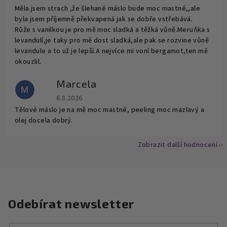
Měla jsem strach ,že šlehané máslo bude moc mastné,,ale
byla jsem příjemně překvapená jak se dobře vstřebává.
Růže s vanilkou je pro mě moc sladká a těžká vůně.Meruňka s
levandulí,je taky pro mě dost sladká,ale pak se rozvine vůně
levandule a to už je lepší.A nejvíce mi voní bergamot,ten mě
okouzlil.
Marcela
M
Hodnocení obchodu je 2 z 5 hvězdiček.
6.8.2026
Tělové máslo je na mě moc mastné, peeling moc mazlavý a
olej docela dobrý.
Zobrazit další hodnocení
Odebírat newsletter