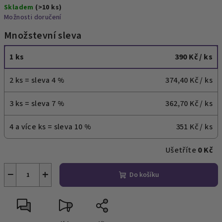
Skladem
(>10 ks)
cena:
Možnosti doručení
Množstevní sleva
1 ks
390 Kč
/ ks
2 ks = sleva 4 %
374,40 Kč
/ ks
3 ks = sleva 7 %
362,70 Kč
/ ks
4 a více ks = sleva 10 %
351 Kč
/ ks
Ušetříte
0 Kč
−
+
Do košíku