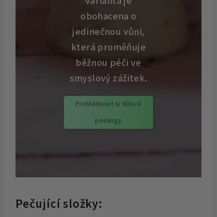
varianta je
obohacena o
jedinečnou vůni,
která proměňuje
běžnou péči ve
smyslový zážitek.
Prohlédnout si tělové
peelingy
Pečující složky: