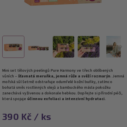
Mini set tělových peelingů Pure Harmony ve třech oblíbených
vůních –
šťavnatá meruňka, jemná růže a svěží rozmarýn
. Je
mná
mořská sůl šetrně odstraňuje odumřelé kožní buňky, zatímco
bohatá směs rostlinných olejů a bambuckého másla pokožku
zanechává vyživenou a dokonale hebkou.
Dopřejte si přírodní péči,
která spojuje
účinnou exfoliaci a intenzivní hydrataci
.
390 Kč
/ ks
Měrná