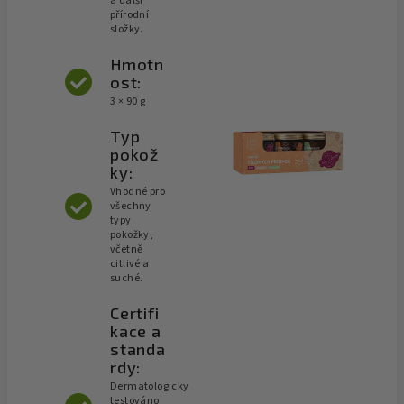
a další
přírodní
složky.
Hmotn
ost:
3 × 90 g
Typ
pokož
ky:
Vhodné pro
všechny
typy
pokožky,
včetně
citlivé a
suché.
Certifi
kace a
standa
rdy:
Dermatologicky
testováno