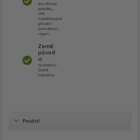
pro citlivou
pokožku,
CPK
(certifikovaná
přírodní
kosmetika),
vegan.
Země
původ
u:
Vyrobeno v
České
republice.
Použití