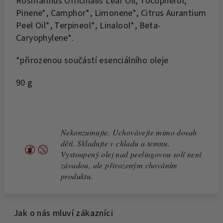
Rosmarinus Officinalis Leaf Oil, Tocopherol,
Pinene*, Camphor*, Limonene*, Citrus Aurantium
Peel Oil*, Terpineol*, Linalool*, Beta-
Caryophylene*.
*přirozenou součástí esenciálního oleje
90 g
Nekonzumujte. Uchovávejte mimo dosah
dětí. Skladujte v chladu a temnu.
Vystoupený olej nad peelingovou solí není
závadou, ale přirozeným chováním
produktu.