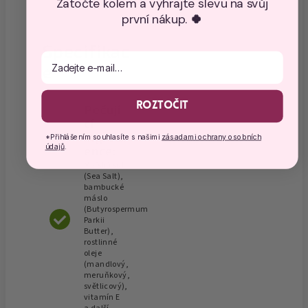
Zatočte kolem a vyhrajte slevu na svůj
první nákup.
🍀
Specifikac
E-mail
e
Roztočit
Pečují
cí
ingredi
*Přihlášením souhlasíte s našimi
zásadami ochrany osobních
údajů
.
ence:
Mořská sůl
(Sea Salt),
bambucké
máslo
(Butyrospermum
Parkii
Butter),
rostlinné
oleje
(mandlový,
meruňkový,
světlicový),
vitamín E