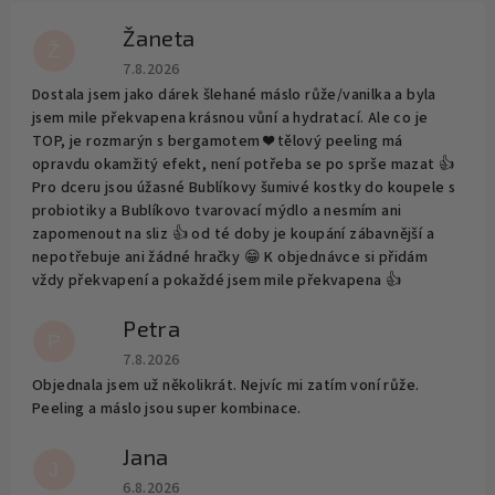
Žaneta
Ž
Hodnocení obchodu je 5 z 5 hvězdiček.
7.8.2026
Dostala jsem jako dárek šlehané máslo růže/vanilka a byla
jsem mile překvapena krásnou vůní a hydratací. Ale co je
TOP, je rozmarýn s bergamotem ❤️ tělový peeling má
opravdu okamžitý efekt, není potřeba se po sprše mazat 👍
Pro dceru jsou úžasné Bublíkovy šumivé kostky do koupele s
probiotiky a Bublíkovo tvarovací mýdlo a nesmím ani
zapomenout na sliz 👍 od té doby je koupání zábavnější a
nepotřebuje ani žádné hračky 😁 K objednávce si přidám
vždy překvapení a pokaždé jsem mile překvapena 👍
Petra
P
Hodnocení obchodu je 5 z 5 hvězdiček.
7.8.2026
Objednala jsem už několikrát. Nejvíc mi zatím voní růže.
Peeling a máslo jsou super kombinace.
Jana
J
Hodnocení obchodu je 5 z 5 hvězdiček.
6.8.2026