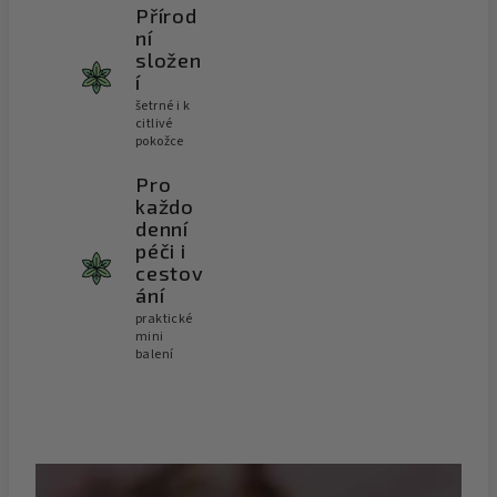
Přírod
ní
složen
í
šetrné i k
citlivé
pokožce
Pro
každo
denní
péči i
cestov
ání
praktické
mini
balení