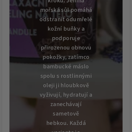
kroku. Jemná
mořská sůl pomáhá
odstranit odumřelé
kožní buňky a
podporuje
přirozenou obnovu
pokožky, zatímco
bambucké máslo
spolu s rostlinnými
oleji ji hloubkově
vyživují, hydratují a
zanechávají
sametově
hebkou. Každá