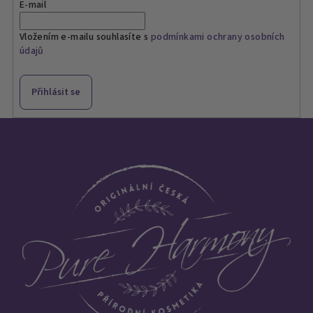
E-mail
Vložením e-mailu souhlasíte s
podmínkami ochrany osobních
údajů
Přihlásit se
Z
á
p
a
t
í