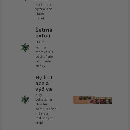
ideální na
vyzkoušení
i jako
dárek
Šetrná
exfoli
ace
jemná
mořská sůl
odstraňuje
odumřelé
buňky
Hydrat
ace a
výživa
díky
bohatému
obsahu
bambuckého
másla a
rostlinných
olejů