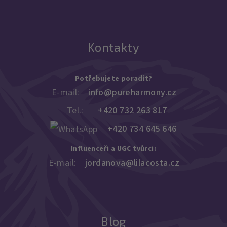
Kontakty
Potřebujete poradit?
E-mail:
info@pureharmony.cz
Tel.:
+420 732 263 817
+420 734 645 646
Influenceři a UGC tvůrci:
E-mail:
jordanova@lilacosta.cz
Blog