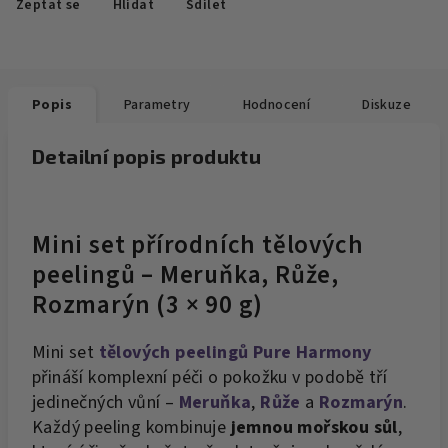
Zeptat se
Hlídat
Sdílet
Popis
Parametry
Hodnocení
Diskuze
Detailní popis produktu
Mini set přírodních tělových
peelingů
– Meruňka, Růže,
Rozmarýn (3 × 90 g)
Mini set
tělových peelingů Pure Harmony
přináší komplexní péči o pokožku v podobě tří
jedinečných vůní –
Meruňka
,
Růže
a
Rozmarýn
.
Každý peeling kombinuje
jemnou mořskou sůl
,