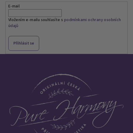
E-mail
Vložením e-mailu souhlasíte s
podmínkami ochrany osobních
údajů
Přihlásit se
Z
á
p
a
t
í