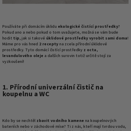
Používáte při domácím úklidu
ekologické čistící prostředky
?
Pokud ano a nebo pokud o tom uvažujete, možná se vám bude
hodit
tip
, jak si takové
úklidové prostředky vyrobit sami doma
!
Máme pro vás hned
2 recepty
na zcela přírodní úklidové
prostředky. Tyto domácí čistící prostředky
z octa,
levandulového oleje
a dalších surovin totiž určitě stojí za
vyzkoušení!
1. Přírodní univerzální čistič na
koupelnu a WC
Kdo by se nechtěl
zbavit vodního kamene
na koupelnových
bateriích nebo v záchodové míse? Ti z nás, kteří mají tvrdou vodu,