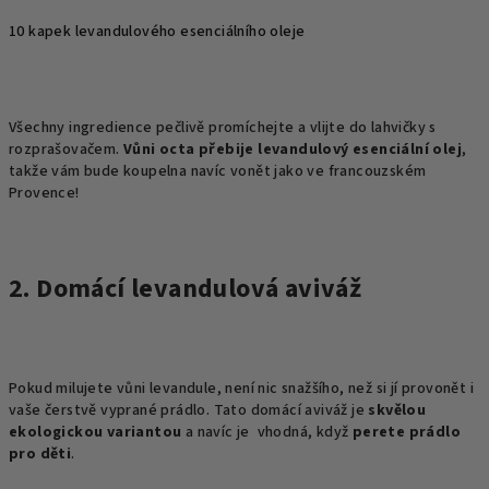
10 kapek levandulového esenciálního oleje
Všechny ingredience pečlivě promíchejte a vlijte do lahvičky s
rozprašovačem.
Vůni octa přebije levandulový esenciální olej
,
takže vám bude koupelna navíc vonět jako ve francouzském
Provence!
2. Domácí levandulová aviváž
Pokud milujete vůni levandule, není nic snažšího, než si jí provonět i
vaše čerstvě vyprané prádlo. Tato domácí aviváž je
skvělou
ekologickou variantou
a navíc je vhodná, když
perete prádlo
pro děti
.