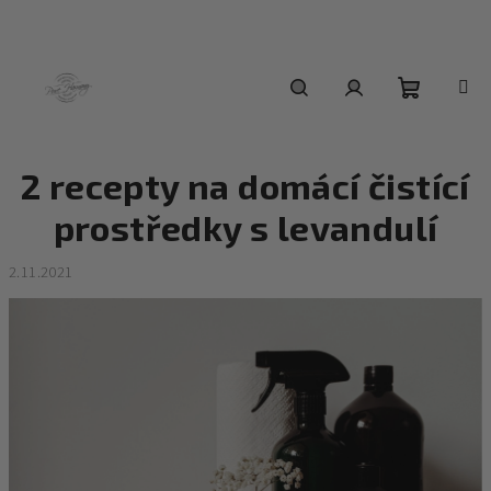
Přejít
na
obsah
Nákupní
Hledat
Přihlášení
2 recepty na domácí čistící
košík
prostředky s levandulí
2.11.2021