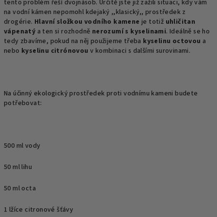
tento problém řeší dvojnásob. Určitě jste již zažili situaci, kdy vám
na vodní kámen nepomohl kdejaký ,,klasický,, prostředek z
drogérie.
Hlavní složkou vodního kamene
je totiž
uhličitan
vápenatý
a ten si rozhodně
nerozumí s kyselinami
. Ideálně se ho
tedy zbavíme, pokud na něj použijeme třeba
kyselinu octovou
a
nebo
kyselinu citrónovou
v kombinaci s dalšími surovinami.
Na účinný ekologický prostředek proti vodnímu kameni budete
potřebovat:
500 ml vody
50 ml lihu
50 ml octa
1 lžíce citronové šťávy